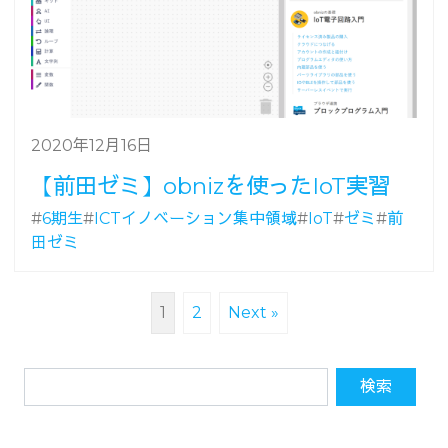
2020年12月16日
【前田ゼミ】obnizを使ったIoT実習
#
6期生
#
ICTイノベーション集中領域
#
IoT
#
ゼミ
#
前
田ゼミ
1
2
Next »