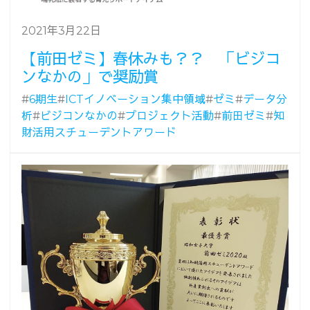
2021年3月22日
【前田ゼミ】春休みも？？ 「ビジコ
ンなかの」で奨励賞
#
6期生
#
ICTイノベーション集中領域
#
ゼミ
#
データ分
析
#
ビジコンなかの
#
プロジェクト活動
#
前田ゼミ
#
知
財活用スチューデントアワード