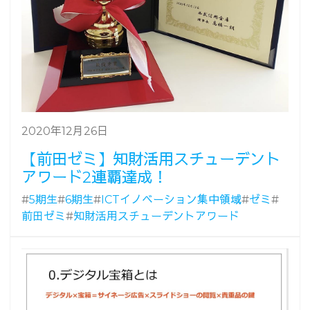
2020年12月26日
【前田ゼミ】知財活用スチューデント
アワード2連覇達成！
#
5期生
#
6期生
#
ICTイノベーション集中領域
#
ゼミ
#
前田ゼミ
#
知財活用スチューデントアワード