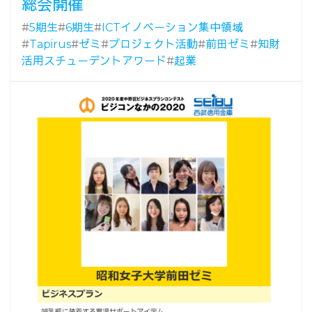
総会開催
#
5期生
#
6期生
#
ICTイノベーション集中領域
#
Tapirus
#
ゼミ
#
プロジェクト活動
#
前田ゼミ
#
知財
活用スチューデントアワード
#
起業