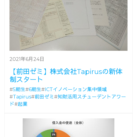
2021年6月24日
【前田ゼミ】株式会社Tapirusの新体
制スタート
#
5期生
#
6期生
#
ICTイノベーション集中領域
#
Tapirus
#
前田ゼミ
#
知財活用スチューデントアワー
ド
#
起業