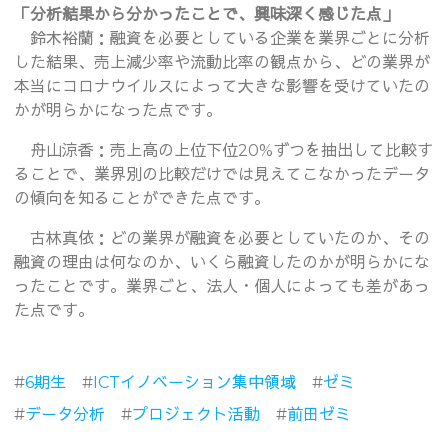
「分析結果から分かったことで、興味深く感じた点」
鈴木裕蘭：融資を必要としている企業を業界ごとに分析
した結果、売上減少率や流動比率の観点から、どの業界が
本当にコロナウイルスによって大きな影響を受けていたの
かが明らかになった点です。
舟山涼香：売上高の上位下位20%ずつを抽出して比較す
ることで、業界別の比較だけでは見えてこなかったデータ
の傾向を知ることができた点です。
古林真依：どの業界が融資を必要としていたのか、その
融資の理由は何なのか、いくら融資したのかが明らかにな
ったことです。業界ごと、法人・個人によっても差があっ
た点です。
#
6期生
#
ICTイノベーション集中領域
#
ゼミ
#
データ分析
#
プロジェクト活動
#
前田ゼミ