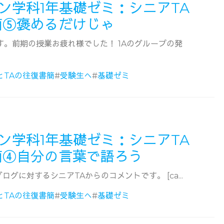
ン学科1年基礎ゼミ：シニアTA
簡⑤褒めるだけじゃ
す。前期の授業お疲れ様でした！ 1Aのグループの発
とTAの往復書簡
#
受験生へ
#
基礎ゼミ
ン学科1年基礎ゼミ：シニアTA
簡④自分の言葉で語ろう
ログに対するシニアTAからのコメントです。 [ca...
とTAの往復書簡
#
受験生へ
#
基礎ゼミ