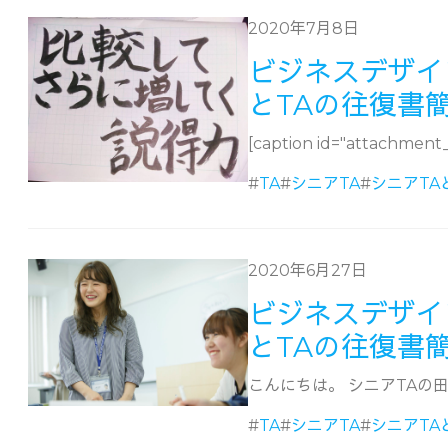
2020年7月8日
ビジネスデザイ
とTAの往復書
[caption id="attachment_5
#
TA
#
シニアTA
#
シニアTA
2020年6月27日
ビジネスデザイ
とTAの往復書
こんにちは。 シニアTAの田
#
TA
#
シニアTA
#
シニアTA