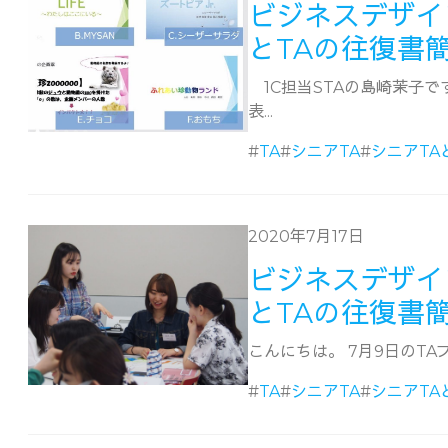
ビジネスデザイ
とTAの往復書
1C担当STAの島崎茉子で
表...
#
TA
#
シニアTA
#
シニアTA
2020年7月17日
ビジネスデザイ
とTAの往復書
こんにちは。 7月9日のTAブ
#
TA
#
シニアTA
#
シニアTA