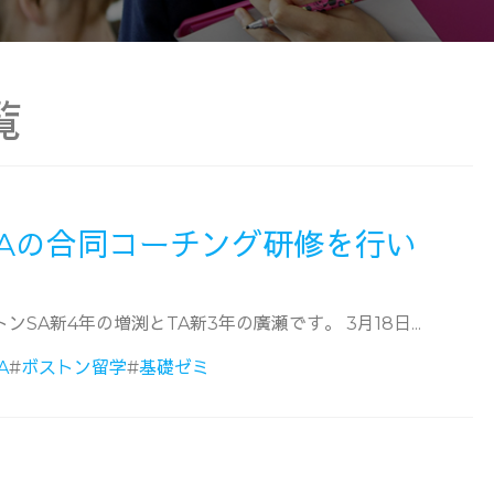
覧
TAの合同コーチング研修を行い
SA新4年の増渕とTA新3年の廣瀬です。 3月18日...
A
#
ボストン留学
#
基礎ゼミ