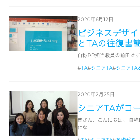
2020年6月12日
ビジネスデザイ
とTAの往復書
自称PR担当教員の前田です。
#
TA
#
シニアTA
#
シニアTA
2020年2月25日
シニアTAがコ
皆さん、こんにちは。 自
にな...