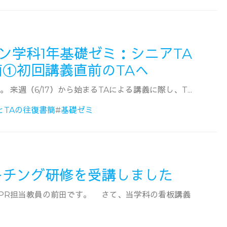
ン学科1年基礎ゼミ：シニアTA
簡①初回講義直前のTAへ
 来週（6/17）から始まるTAによる講義に際し、T...
とTAの往復書簡
#
基礎ゼミ
ーチング研修を受講しました
称PR担当教員の前田です。 さて、当学科の看板講義