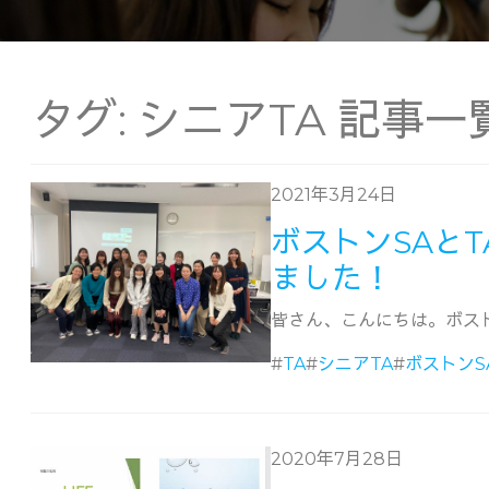
タグ:
シニアTA
記事一
2021年3月24日
ボストンSAと
ました！
皆さん、こんにちは。ボストン
#
TA
#
シニアTA
#
ボストンS
2020年7月28日