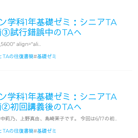
ン学科1年基礎ゼミ：シニアTA
簡③試行錯誤中のTAへ
600" align="ali...
とTAの往復書簡
#
基礎ゼミ
ン学科1年基礎ゼミ：シニアTA
簡②初回講義後のTAへ
中莉乃、上野真由、島崎茉子です。 今回は6/17の初...
とTAの往復書簡
#
基礎ゼミ