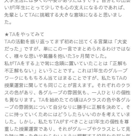
大学生活には多くの不安があったはずです。自分との出会
いが1年生にとって少しでも心の支えになるのであれば、
先輩としてTAに挑戦する大きな意味になると思いまし
た。
★TAをやってみて
TAの活動を振り返ってまず初めに出てくる言葉は「大変
だった」ですが、単にこの一言でまとめられるわけではな
く、様々な思いや葛藤を抱いた3ヶ月間でした。
私がTAをする上で常に念頭に置いていたことは「正解も
不正解もない」ということです。これは1年生のグループ
ワークにももちろん当てはまることですが、私たちTAの
授業運営に関しても同じことが言えます。それぞれのクラ
スの色があり、各グループの雰囲気も、一人ひとりの個性
も異なります。TAを始めたての頃はAクラスの色や各グル
ープの雰囲気について自分なりに勝手に正解を決めて、そ
こに持っていくためにはどうしたらいいのかを考えていま
した。しかし、私たちTAがすべきことは1年生の個性を尊
重した授業運営であり、それがグループやクラスとして見