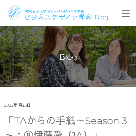
Blog
2022年1月25日
「TAからの手紙～Season 3
～：⑨伊藤愛（1A）」