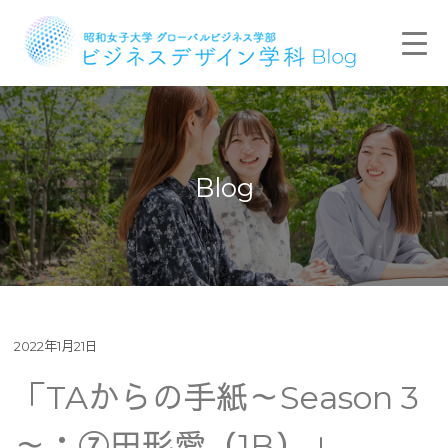
Blog
2022年1月21日
「TAからの手紙～Season 3
～：⑦田形愛（1B）」