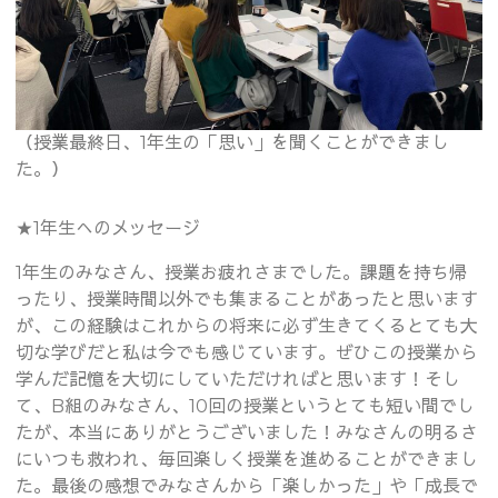
（授業最終日、1年生の「思い」を聞くことができまし
た。）
★1年生へのメッセージ
1年生のみなさん、授業お疲れさまでした。課題を持ち帰
ったり、授業時間以外でも集まることがあったと思います
が、この経験はこれからの将来に必ず生きてくるとても大
切な学びだと私は今でも感じています。ぜひこの授業から
学んだ記憶を大切にしていただければと思います！そし
て、B組のみなさん、10回の授業というとても短い間でし
たが、本当にありがとうございました！みなさんの明るさ
にいつも救われ、毎回楽しく授業を進めることができまし
た。最後の感想でみなさんから「楽しかった」や「成長で