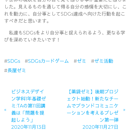
した。見えるものを通して得る自分の感情を大切にし、こ
れを動力に、自分事としてSDGs達成へ向けた行動を起こ
すべきだと思います。
私達もSDGsをより自分事と捉えられるよう、更なる学
びを深めていきたいです！
#
SDGs
#
SDGsカードゲーム
#
ゼミ
#
ゼミ活動
#
長屋ゼミ
ビジネスデザイ
【薬袋ゼミ】後期プロジ
ン学科1年基礎ゼ
ェクト始動！新たなチー
ミ:TAの第11回講
ムでブランドコミュニケ
義は「問題を提
ーションを考えるプレゼ
起しよう」
ン第一弾
2020年11月13日
2020年11月27日