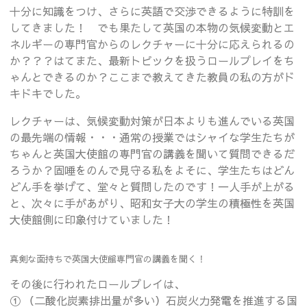
十分に知識をつけ、さらに英語で交渉できるように特訓を
してきました！ でも果たして英国の本物の気候変動とエ
ネルギーの専門官からのレクチャーに十分に応えられるの
か？？？はてまた、最新トピックを扱うロールプレイをち
ゃんとできるのか？ここまで教えてきた教員の私の方がド
キドキでした。
レクチャーは、気候変動対策が日本よりも進んでいる英国
の最先端の情報・・・通常の授業ではシャイな学生たちが
ちゃんと英国大使館の専門官の講義を聞いて質問できるだ
ろうか？固唾をのんで見守る私をよそに、学生たちはどん
どん手を挙げて、堂々と質問したのです！一人手が上がる
と、次々に手があがり、昭和女子大の学生の積極性を英国
大使館側に印象付けていました！
真剣な面持ちで英国大使館専門官の講義を聞く！
その後に行われたロールプレイは、
① （二酸化炭素排出量が多い）石炭火力発電を推進する国