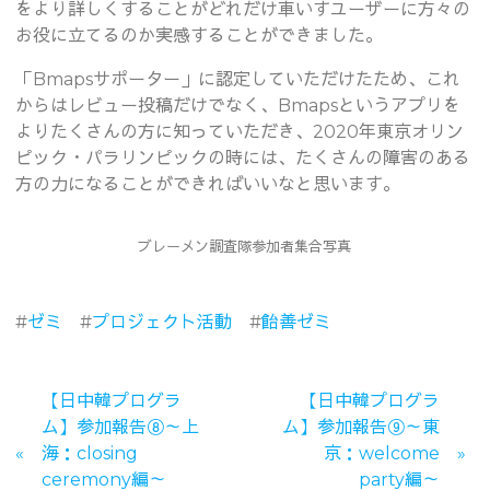
をより詳しくすることがどれだけ車いすユーザーに方々の
お役に立てるのか実感することができました。
「Bmapsサポーター」に認定していただけたため、これ
からはレビュー投稿だけでなく、Bmapsというアプリを
よりたくさんの方に知っていただき、2020年東京オリン
ピック・パラリンピックの時には、たくさんの障害のある
方の力になることができればいいなと思います。
ブレーメン調査隊参加者集合写真
#
ゼミ
#
プロジェクト活動
#
飴善ゼミ
【日中韓プログラ
【日中韓プログラ
ム】参加報告⑧～上
ム】参加報告⑨～東
海：closing
京：welcome
ceremony編～
party編～