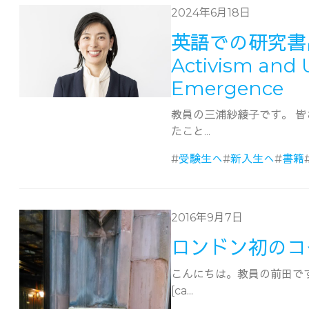
2024年6月18日
英語での研究書出版 
Activism and
Emergence
教員の三浦紗綾子です。 
たこと...
#
受験生へ
#
新入生へ
#
書籍
2016年9月7日
ロンドン初のコ
こんにちは。教員の前田で
[ca...