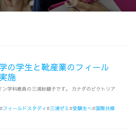
学の学生と靴産業のフィール
実施
イン学科教員の三浦紗綾子です。 カナダのビクトリア
#
フィールドスタディ
#
三浦ゼミ
#
受験生へ
#
国際共修