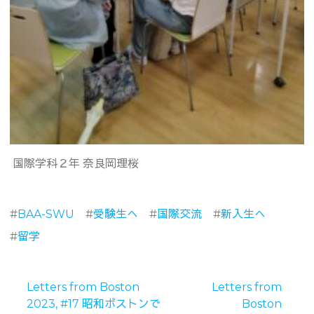
国際学科２年 奈良岡理桜
#
BAA-SWU
#
受験生へ
#
国際交流
#
新入生へ
#
留学
Letters from Boston
Letters from
2023, #17 昭和ボストンで
Boston