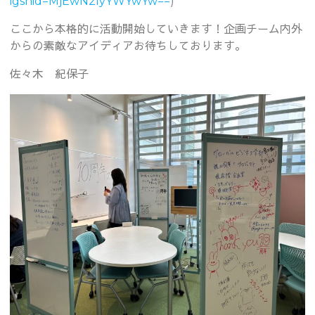
igshid=MjEwN2IyYWYwYw==
)
ここから本格的に活動開始していきます！企画チーム内外
からの素敵なアイディアお待ちしております。
佐々木 紀保子