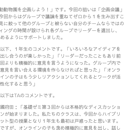
動動物園を企画しよう！」です。今回の狙いは「企画会議」
今回からはグループで議論を重ねてゼロから１を生み出すこ
見に絞って他のグループと被らない自分のチームならではの
ィングの時間が設けられ各グループでリーダーを選出し、
進めるようにサポートしました。
以下、１年生のコメントです。「いろいろなアイディアを
出し合うのが楽しかった」「リーダーだったこともあり前
回よりも積極的に意見を言うようになった。グループ内で
意見を言い合える環境を作らなければと思った」「オンラ
インの子はもう少しリアクションしてくれるとワークが活
性化すると思う」
以下はTAのコメントです。
國府田：「基礎ゼミ第３回からは本格的なディスカッショ
ンが始まりました。私たちのクラスは、今回からハイブリ
ット型の授業となり１年生も最初は戸惑ったと思います。
ですが、オンラインの子も含め積極的に意見を出し、話し