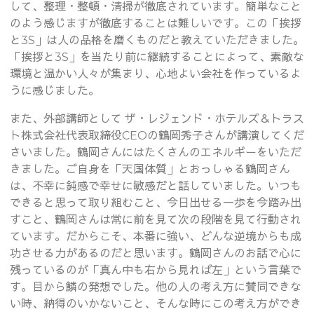
して、整理・整頓・清掃が徹底されています。簡単なこと
のよう感じますが徹底することは難しいです。この「挨拶
と3S」は人の品格を磨くものだと教えていただきました。
「挨拶と3S」を当たり前に継続することによって、素敵な
環境と温かい人々が集まり、心地よい会社を作っているよ
うに感じました。
また、外部講師として ザ・レジェンド・ホテルズ＆トラス
ト株式会社代表取締役CEOの鶴岡秀子さんが講演してくだ
さいました。鶴岡さんにはたくさんのエネルギーをいただ
きました。ご自身を「天国体質」とおっしゃる鶴岡さん
は、不幸に鈍感で幸せに敏感だと話していました。いつも
できると思って取り組むこと、今日出せる一歩を今踏み出
すこと、鶴岡さんは常に前を見て次の段階を見て行動され
ています。だからこそ、本番に強い、どんな逆境からも成
功させる力があるのだと思います。鶴岡さんのお話で心に
残っているのが「真ん中も右から見れば左」という言葉で
す。目から鱗の発想でした。他の人の考え方に賛同できな
い時、納得のいかないこと、そんな時にこの考え方ができ