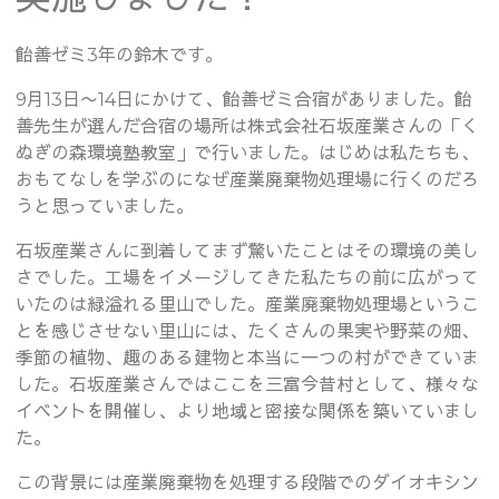
飴善ゼミ3年の鈴木です。
9月13日〜14日にかけて、飴善ゼミ合宿がありました。飴
善先生が選んだ合宿の場所は株式会社石坂産業さんの「く
ぬぎの森環境塾教室」で行いました。はじめは私たちも、
おもてなしを学ぶのになぜ産業廃棄物処理場に行くのだろ
うと思っていました。
石坂産業さんに到着してまず驚いたことはその環境の美し
さでした。工場をイメージしてきた私たちの前に広がって
いたのは緑溢れる里山でした。産業廃棄物処理場というこ
とを感じさせない里山には、たくさんの果実や野菜の畑、
季節の植物、趣のある建物と本当に一つの村ができていま
した。石坂産業さんではここを三富今昔村として、様々な
イベントを開催し、より地域と密接な関係を築いていまし
た。
この背景には産業廃棄物を処理する段階でのダイオキシン