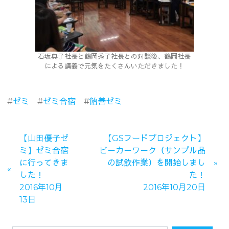
石坂典子社長と鶴岡秀子社長との対談後、鶴岡社長
による講義で元気をたくさんいただきました！
#
ゼミ
#
ゼミ合宿
#
飴善ゼミ
【山田優子ゼ
【GSフードプロジェクト】
ミ】ゼミ合宿
ビーカーワーク（サンプル品
に行ってきま
の試飲作業）を開始しまし
した！
た！
2016年10月
2016年10月20日
13日