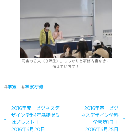
司会の２人（３年生）。しっかりと研修内容を皆に
伝えています！
#
学寮
#
学寮研修
2016年度 ビジネスデ
2016年春 ビジ
ザイン学科1年基礎ゼミ
ネスデザイン学科
はブレスト！
学寮第1日！
2016年4月20日
2016年4月25日