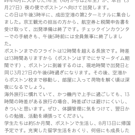
昨年4月に入学した1年生（4月からは2年生）が、本日（3
月27日）夜の便でボストンへ向けて出発します。
この日は午後3時半に、成田空港の第2ターミナルに集合し
ました。京王観光の担当の方から、航空券と税関申告書を
受け取って、出発準備は終了です。チェックインカウンタ
ーでの手続きも、午後5時前には全員無事に終了しまし
た。
ボストンまでのフライトは12時間を超える長旅です。時差
は13時間ありますから（ボストンはすでにサマータイム期
間です）、ボストンに到着するのは、現地時間で出発日と
同じ3月27日の午後6時過ぎになります。その後、空港か
らボストン校まで移動し、部屋に入って荷物を解く頃は深
夜になるでしょう。
海外旅行に慣れていて、かつ機内で上手に過ごしても、13
時間の時差がある旅行の場合、時差ぼけは避けにくいし、
きついと思います。ぜひ、体調管理に気をつけて、翌日か
らの勉強、活動を頑張ってください。
学生たちは約5か月間、ボストンで生活し、8月13日に帰国
予定です。充実した留学生活をおくり、何倍にも成長した