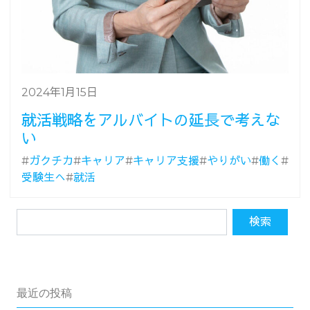
2024年1月15日
就活戦略をアルバイトの延長で考えな
い
#
ガクチカ
#
キャリア
#
キャリア支援
#
やりがい
#
働く
#
受験生へ
#
就活
最近の投稿