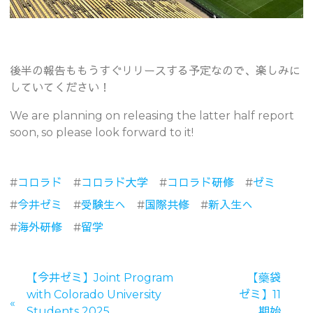
後半の報告ももうすぐリリースする予定なので、楽しみに
していてください！
We are planning on releasing the latter half report
soon, so please look forward to it!
#
コロラド
#
コロラド大学
#
コロラド研修
#
ゼミ
#
今井ゼミ
#
受験生へ
#
国際共修
#
新入生へ
#
海外研修
#
留学
【今井ゼミ】Joint Program
【藥袋
with Colorado University
ゼミ】11
Students 2025
期始