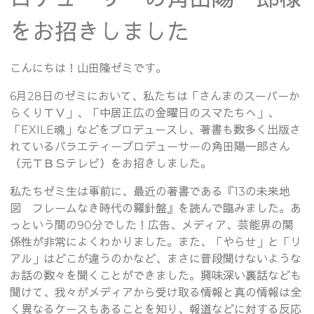
をお招きしました
こんにちは！山田隆ゼミです。
6月28日のゼミにおいて、私たちは「さんまのスーパーか
らくりＴＶ」、「中居正広の金曜日のスマたちへ」、
「EXILE魂」などをプロデュースし、著書も数多く出版さ
れているバラエティープロデューサーの角田陽一郎さん
（元ＴＢＳテレビ）をお招きしました。
私たちゼミ生は事前に、最近の著書である『13の未来地
図 フレームなき時代の羅針盤』を読んで臨みました。あ
っという間の90分でした！広告、メディア、芸能界の関
係性が非常によくわかりました。また、「やらせ」と「リ
アル」はどこが違うのかなど、まさに普段聞けないような
お話の数々を聞くことができました。興味深い裏話なども
聞けて、我々がメディアから受け取る情報と真の情報は全
く異なるケースもあることを知り、報道などに対する反応