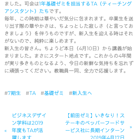
ました。司会は
1年基礎ゼミを担当するTA（ティーチング
アシスタント）たち
です。
毎年、この時期は華やいだ気分に包まれます。卒業生を送
り出す際の華やかさは、ちょっとした寂しさ（と言ってお
きましょう）を伴うものですが、新入生を迎える時はそれ
がないので、純粋に楽しめます。
新入生の皆さん。ちょうど本日（4月10日）から講義が始
まりました。まさにスタート地点です。これからの4年間
が実り多きものとなるよう、今日の新鮮な気持ちを忘れず
に頑張ってください。教職員一同、全力で応援します。
#
7期生
#
TA
#
基礎ゼミ
#
新入生へ
ビジネスデザイ
【前田ゼミ】いきなり！ス
ン学科は2019
テーキのペッパーフードサ
年度もTAが活
ービス社に長期インターン
躍します
2019年4月17日