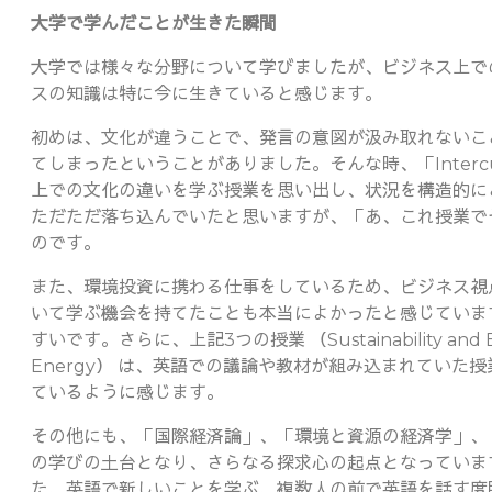
大学で学んだことが生きた瞬間
大学では様々な分野について学びましたが、ビジネス上で
スの知識は特に今に生きていると感じます。
初めは、文化が違うことで、発言の意図が汲み取れないこ
てしまったということがありました。そんな時、「Intercultura
上での文化の違いを学ぶ授業を思い出し、状況を構造的に
ただただ落ち込んでいたと思いますが、「あ、これ授業で
のです。
また、環境投資に携わる仕事をしているため、ビジネス視
いて学ぶ機会を持てたことも本当によかったと感じていま
すいです。さらに、上記3つの授業 （Sustainability and Busines
Energy） は、英語での議論や教材が組み込まれてい
ているように感じます。
その他にも、「国際経済論」、「環境と資源の経済学」、
の学びの土台となり、さらなる探求心の起点となっていま
た、英語で新しいことを学ぶ、複数人の前で英語を話す度